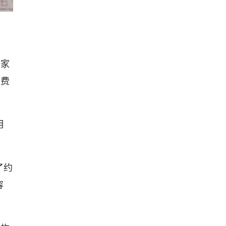
一家
了费
月
了约
容