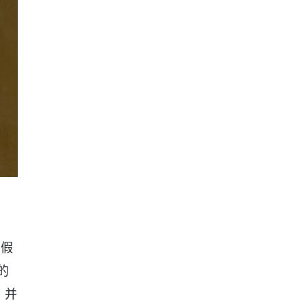
虚假
的
，并