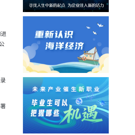
和进
公
手
记录
签署