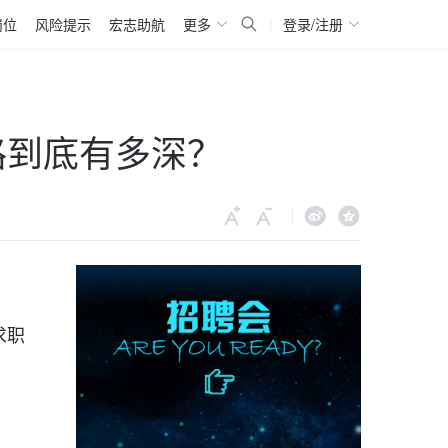
岗位
风险提示
宏志助航
更多
|
登录/注册
路到底有多深？
。
求职