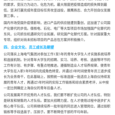
的要求，变压力为动力，化危为机，最大限度把疫情造成的损失降到最
低，坚决打赢完成年度目标任务攻坚战役，展鹰扬志、合力开创自仪发展
第三季。。
国内市场受国外疫情影响，进口产品的供应链遭到重创，这加速了公司国
产化替代的步伐。借核电、石化、电厂等大型项目市场加强国产化替代的
东风，公司抓住机遇研究行业拓展，研究国产化替代方案。针对国家重大
专项，组织对尚未招标项目的产品总包方案并积极推介。
四、企业文化、员工成长及期望
公司落实上海电气集团对参加工作1至5年的青年大学生人才实施系统培养
和选拔机制。针对青年大学生的招聘、实习、培养、考核、选拔等环节的
工作有计划、有步骤、有重点地推进。遵循制造业人才培养规律，使青年
大学生在入职1年时间内完成角色转变，并通过3年时间使青年员工逐步成
长为业务骨干，在此基础上，按照统一标准选拔一批适应上海自仪持续发
展的青年人才，再通过5年时间的实际工作锻炼和综合素质考评，从中按
一定比例确定上海自仪的青年后备人才。
公司发展离不开优秀的人才队伍，我们要不断扩充公司的人才队伍，特别
是研发和销售的人才队伍。要加大招聘力度，在人才使用过程中逐步扩大
核心骨干队伍，公司将继续培养一批年轻的同志进入管理岗位，通过挂职
锻炼等手段选苗子，压担子。要不断降低干部的平均年龄。