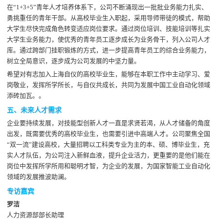
在“1+3+5”青年人才培养体系下，公司不断涌现出一批批业务能力扎实、
勇挑重任的青年干部。从高校毕业生入职起，采用导师带徒的模式，帮助
大学生尽快完成角色转变适应岗位要求。通过岗位培训、技能培训等扎实
大学生业务能力，使优秀的青年员工逐步成长为业务骨干，列入公司人才
库。通过跨部门挂职锻炼的方式，进一步提高青年员工的综合业务能力，
树立全局意识，逐步成为公司发展的中坚力量。
希望对有志加入上海自仪的高校毕业生，能够在本职工作中主动学习、爱
岗敬业，发挥所学所长，与自仪共成长，共同为发展中国工业自动化领域
添砖加瓦。。
五、未来人才需求
企业要持续发展，对技能型创新人才一直是求贤若渴，从人才储备的角度
出发，既需要优秀的高校毕业生，也需要引进中高端人才。公司聚焦全国
“双一流”建设高校，大量招聘以工科类专业为主的本、硕、博毕业生，充
实人才队伍，为公司注入新鲜血液，提升企业活力，更重要的是他们能在
岗位中发挥所学所用和聪明才智，为企业的发展，为国家智能工业自动化
领域的发展推波助澜。
专访嘉宾
罗洁
人力资源部部长助理